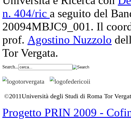
Università e Ricerca con
De
n. 404/ric
a seguito del Ba
20094MBJC9_001. Il coordin
prof.
Agostino Nuzzolo
dell
Tor Vergata.
Search...
©
2011
Università degli Studi di Roma Tor Vergata
Progetto PRIN 2009 - Cofi